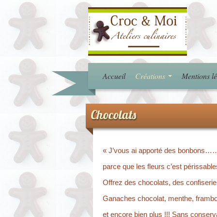
Accueil
Créations
Mentions lé
Chocolats
« J’vous ai apporté des bonbons…
parce que les fleurs c’est périssab
Offrez des chocolats, des confiseri
Ganaches chocolat, menthe, framboi
et encore bien plus !!! Sans cons