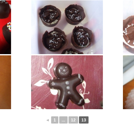
◄
1
...
12
13