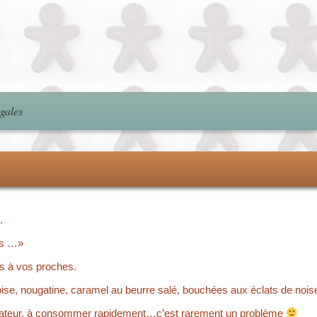
gales
…
les …»
es à vos proches.
se, nougatine, caramel au beurre salé, bouchées aux éclats de noi
ervateur, à consommer rapidement…c’est rarement un problème